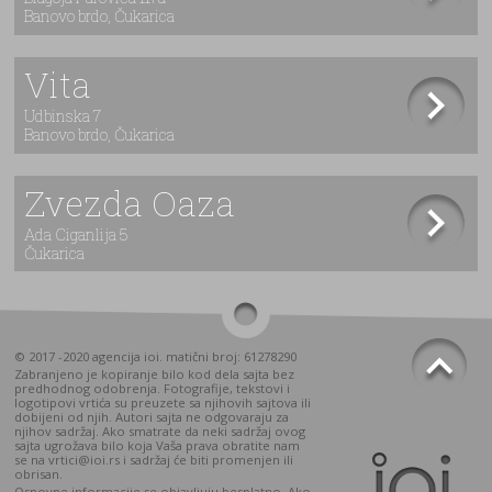
Banovo brdo, Čukarica
Vita
Udbinska 7
Banovo brdo, Čukarica
Zvezda Oaza
Ada Ciganlija 5
Čukarica
© 2017 -2020 agencija ioi. matični broj: 61278290
Zabranjeno je kopiranje bilo kod dela sajta bez
predhodnog odobrenja. Fotografije, tekstovi i
logotipovi vrtića su preuzete sa njihovih sajtova ili
dobijeni od njih. Autori sajta ne odgovaraju za
njihov sadržaj. Ako smatrate da neki sadržaj ovog
sajta ugrožava bilo koja Vaša prava obratite nam
se na vrtici@ioi.rs i sadržaj će biti promenjen ili
obrisan.
Osnovne informacije se objavljuju besplatno. Ako