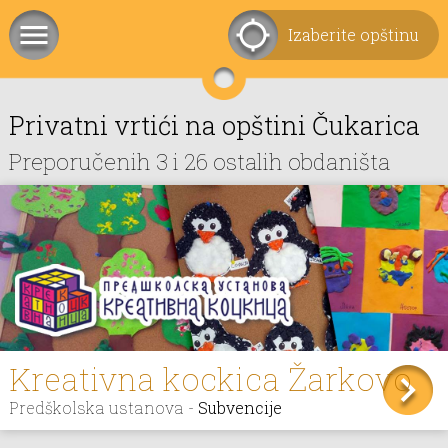
Izaberite opštinu
Privatni vrtići na opštini Čukarica
Preporučenih 3 i 26 ostalih obdaništa
Kreativna kockica Žarkovo
Predškolska ustanova -
Subvencije