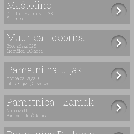
Maštolino
Dimitrija Avramovića 23
Čukarica
Mudrica i dobrica
Beogradska 325
Sremčica, Čukarica
Pametni patuljak
Arčibalda Rajsa 16
Filmski grad, Čukarica
Pametnica - Zamak
Nodilova bb
Banovo brdo, Čukarica