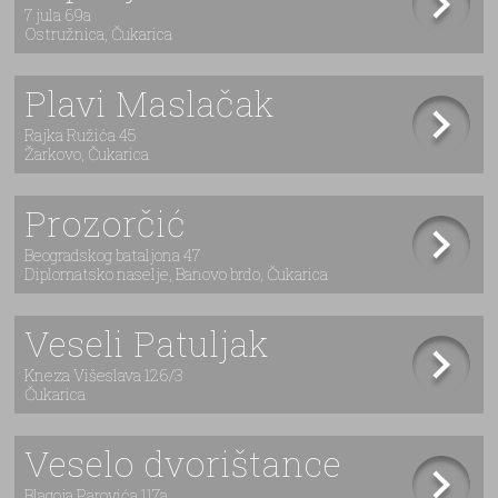
7 jula 69a
Ostružnica, Čukarica
Plavi Maslačak
Rajka Ružića 45
Žarkovo, Čukarica
Prozorčić
Beogradskog bataljona 47
Diplomatsko naselje, Banovo brdo, Čukarica
Veseli Patuljak
Kneza Višeslava 126/3
Čukarica
Veselo dvorištance
Blagoja Parovića 117a