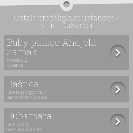
Ostale predškolske ustanove /
vrtići Čukarica
Baby palace Andjela -
Zamak
Požeška 12
Čukarica
Baštica
Kapetana Popovića 17
Banovo Brdo, Čukarica
Bubamara
Letnička 32
Sremčica, Čukarica