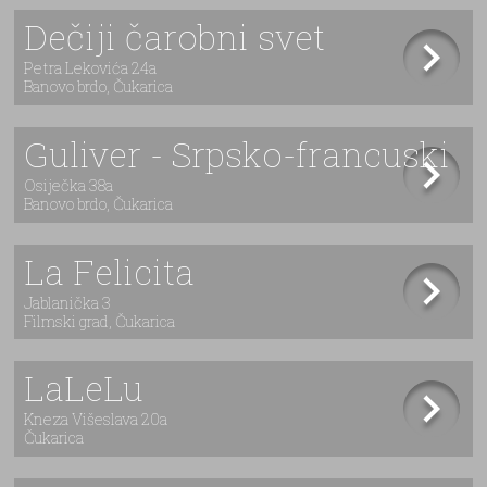
Dečiji čarobni svet
Petra Lekovića 24a
Banovo brdo, Čukarica
Guliver - Srpsko-francuski
Osiječka 38a
Banovo brdo, Čukarica
La Felicita
Jablanička 3
Filmski grad, Čukarica
LaLeLu
Kneza Višeslava 20a
Čukarica