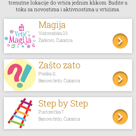
trenutne lokacije do vrtića jednim klikom. Budite u
toku sa novostima i aktivnostima u vrtićima.
Magija
Vodovodska 23
Žarkovo, Čukarica
Zašto zato
Praška 11
Banovo brdo, Čukarica
Step by Step
Pustorečka 7
Banovo brdo, Čukarica